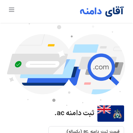
Ski
t
conten
ثبت دامنه
.ac
قیمت ثبت دامنه .ac (یکساله):