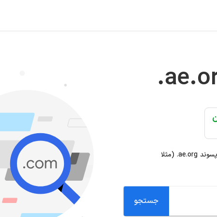
.ae.o
 پسوند
.ae.org
(مثلا