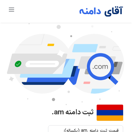
Ski
t
conten
ثبت دامنه
.am
قیمت ثبت دامنه .am (یکساله):