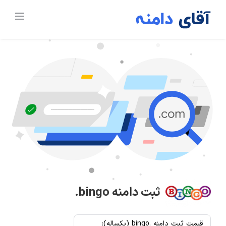
Ski
t
conten
ثبت دامنه
.bingo
قیمت ثبت دامنه .bingo (یکساله):