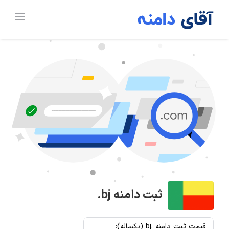
Ski
t
conten
ثبت دامنه
.bj
قیمت ثبت دامنه .bj (یکساله):