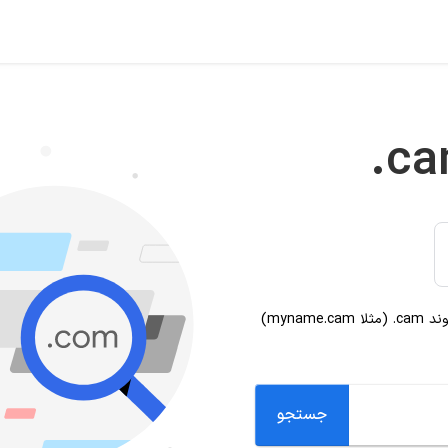
.c
وند
.cam
(مثلا myname.cam)