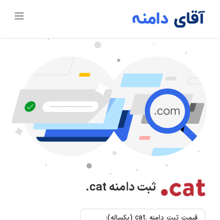
Ski
t
conten
ثبت دامنه
.cat
قیمت ثبت دامنه .cat (یکساله):