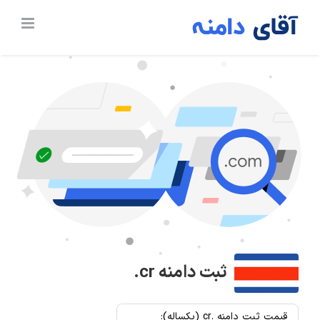
Ski
t
conten
ثبت دامنه
.cr
قیمت ثبت دامنه .cr (یکساله):