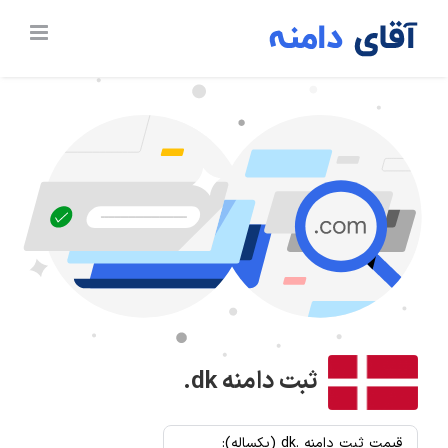
Ski
t
conten
ثبت دامنه
.dk
قیمت ثبت دامنه .dk (یکساله):