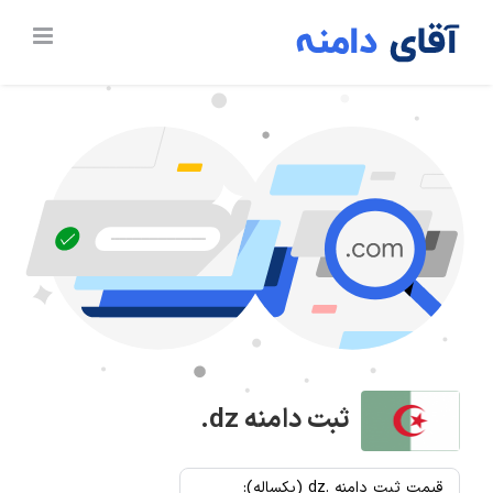
Ski
t
conten
ثبت دامنه
.dz
قیمت ثبت دامنه .dz (یکساله):