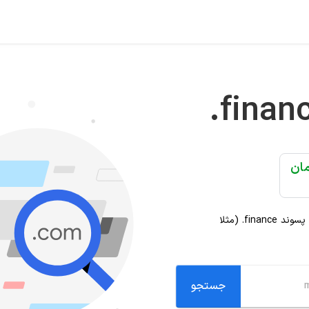
.finan
ه پسوند
.finance
(مثلا