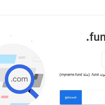
.fu
سوند
.fund
(مثلا myname.fund)