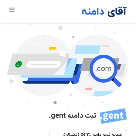
Ski
t
conten
ثبت دامنه
.gent
قیمت ثبت دامنه .gent (یکساله):