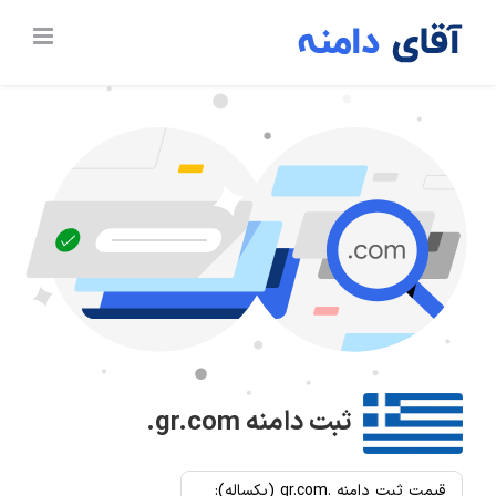
Ski
t
conten
ثبت دامنه
.gr.com
قیمت ثبت دامنه .gr.com (یکساله):