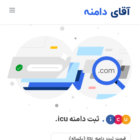
Ski
t
conten
ثبت دامنه
.icu
قیمت ثبت دامنه .icu (یکساله):