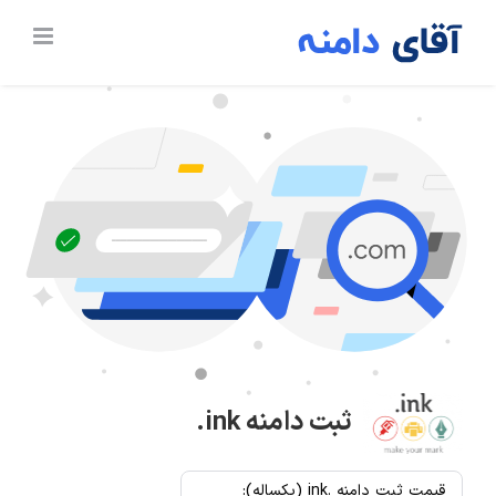
Ski
t
conten
ثبت دامنه
.ink
قیمت ثبت دامنه .ink (یکساله):