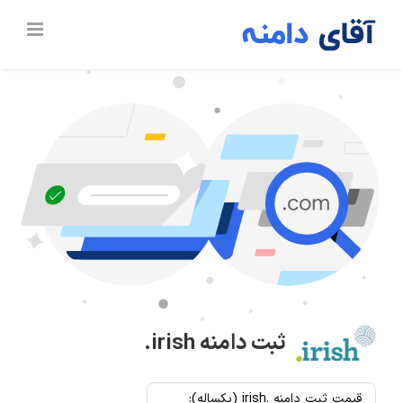
Ski
t
conten
ثبت دامنه
.irish
قیمت ثبت دامنه .irish (یکساله):