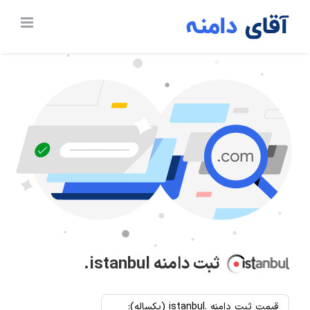
Ski
t
conten
ثبت دامنه
.istanbul
قیمت ثبت دامنه .istanbul (یکساله):