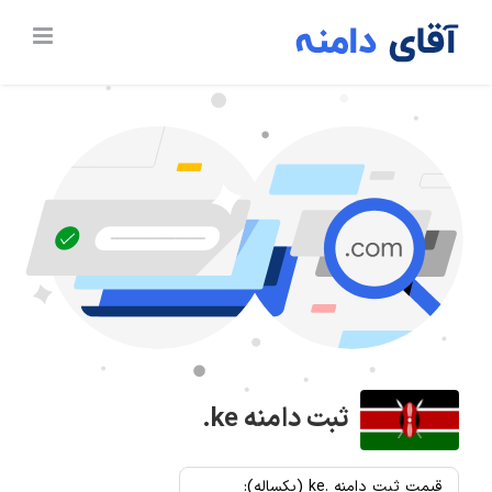
Ski
t
conten
ثبت دامنه
.ke
قیمت ثبت دامنه .ke (یکساله):