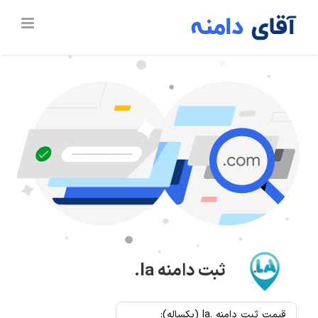
Ski
t
conten
ثبت دامنه
.la
قیمت ثبت دامنه .la (یکساله):