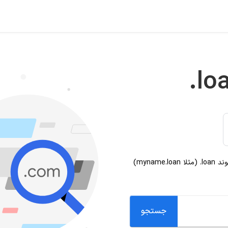
.lo
سوند
.loan
(مثلا myname.loan)