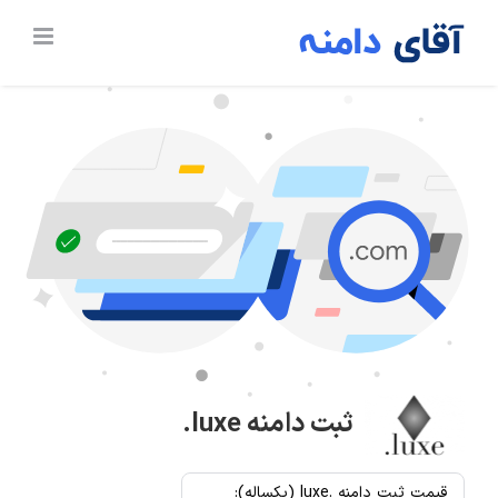
Ski
t
conten
ثبت دامنه
.luxe
قیمت ثبت دامنه .luxe (یکساله):