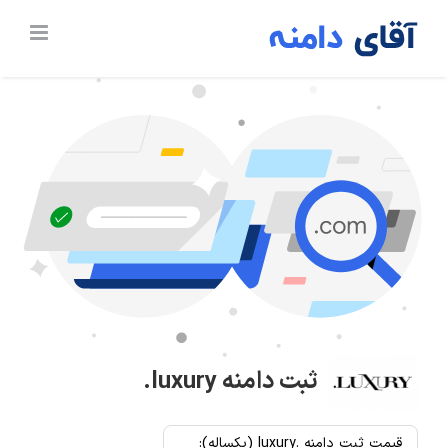
Ski
t
conten
ثبت دامنه
.luxury
قیمت ثبت دامنه .luxury (یکساله):