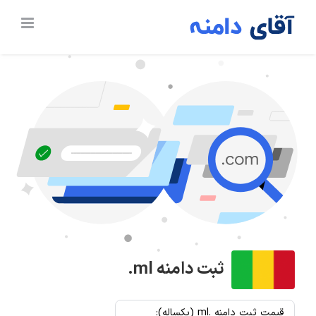
Ski
t
conten
ثبت دامنه
.ml
قیمت ثبت دامنه .ml (یکساله):