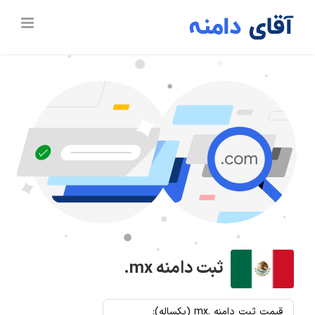
Ski
t
conten
ثبت دامنه
.mx
قیمت ثبت دامنه .mx (یکساله):