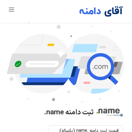
Ski
t
conten
ثبت دامنه
.name
قیمت ثبت دامنه .name (یکساله):