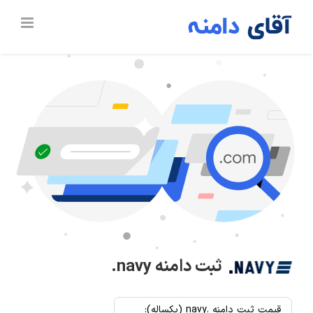
Ski
t
conten
ثبت دامنه
.navy
قیمت ثبت دامنه .navy (یکساله):