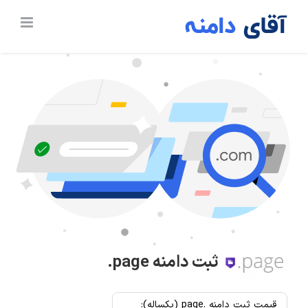
Ski
t
conten
ثبت دامنه
.page
قیمت ثبت دامنه .page (یکساله):