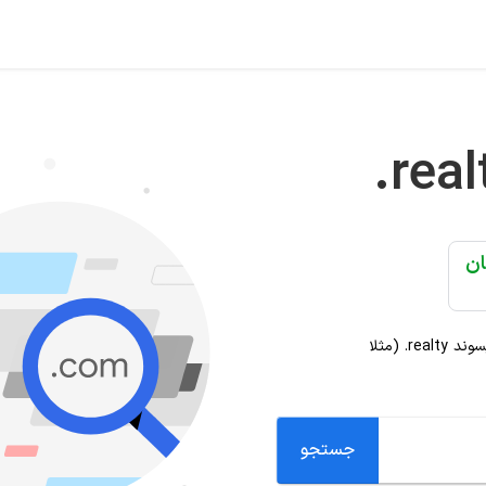
.real
پسوند
.realty
(مثلا