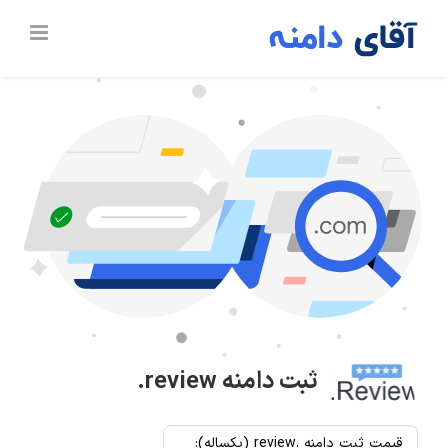
Ski
t
conten
ثبت دامنه
.review
قیمت ثبت دامنه .review (یکساله):