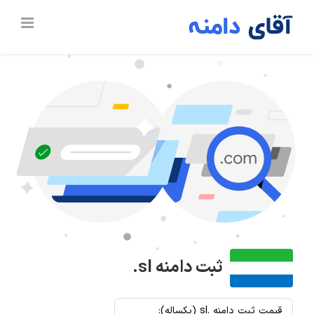
Ski
t
conten
ثبت دامنه
.sl
قیمت ثبت دامنه .sl (یکساله):