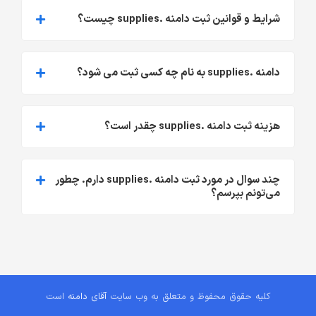
شرایط و قوانین ثبت دامنه .supplies چیست؟
دامنه .supplies به نام چه کسی ثبت می شود؟
هزینه ثبت دامنه .supplies چقدر است؟
چند سوال در مورد ثبت دامنه .supplies دارم. چطور
می‌تونم بپرسم؟
کلیه حقوق محفوظ و متعلق به وب سایت
آقای دامنه
است