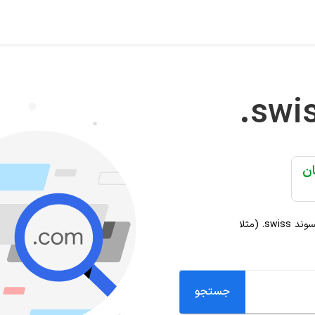
.swi
پسوند
.swiss
(مثلا