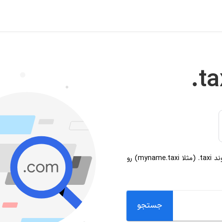
.ta
وند
.taxi
(مثلا myname.taxi) رو