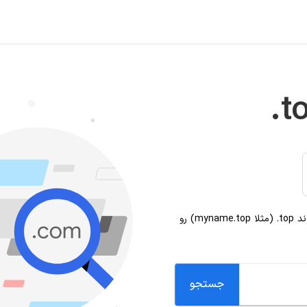
.t
وند
.top
(مثلا myname.top) رو