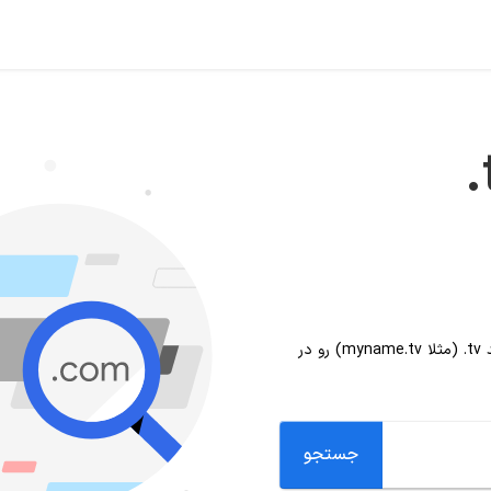
.
د
.tv
(مثلا myname.tv) رو در