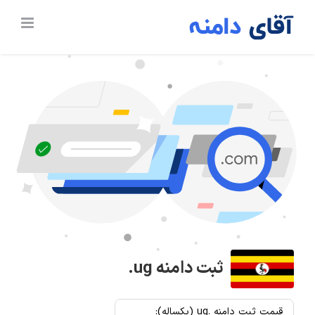
Ski
t
conten
ثبت دامنه
.ug
قیمت ثبت دامنه .ug (یکساله):